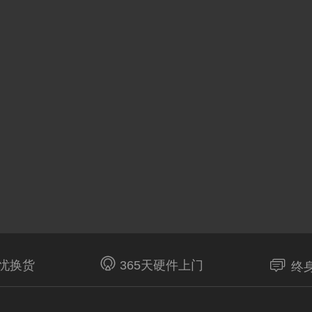


无忧换货
365天硬件上门
终